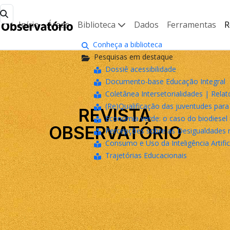
Início
Áreas
Biblioteca
Dados
Ferramentas
R
Conheça a biblioteca
Pesquisas em destaque
Dossiê acessibilidade
Documento-base Educação Integral
Coletânea Intersetorialidades | Relat
(Re)Qualificação das juventudes pa
Economia verde: o caso do biodiesel 
Percepções sobre as Desigualdades n
Consumo e Uso da Inteligência Artifici
Trajetórias Educacionais