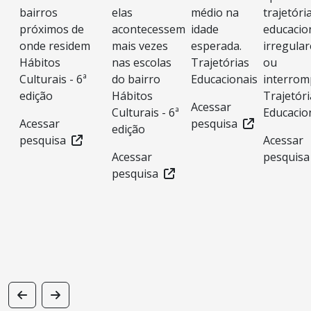
bairros
elas
médio na
trajetóri
próximos de
acontecessem
idade
educacio
onde residem
mais vezes
esperada.
irregular
Hábitos
nas escolas
Trajetórias
ou
Culturais - 6ª
do bairro
Educacionais
interrom
edição
Hábitos
Trajetóri
Acessar
Culturais - 6ª
Educacio
Acessar
pesquisa
edição
pesquisa
Acessar
Acessar
pesquisa
pesquisa