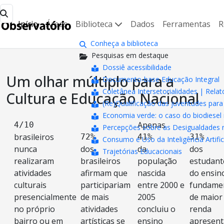
Início
Áreas
Biblioteca
Dados
Ferramentas
R
Conheça a biblioteca
Pesquisas em destaque
Dossiê acessibilidade
Um olhar múltiplo para a
Documento-base Educação Integral
Coletânea Intersetorialidades | Relat
Cultura e Educação Nacional
(Re)Qualificação das juventudes pa
Economia verde: o caso do biodiesel 
Apenas
4/10
Percepções sobre as Desigualdades n
brasileiros
72%
41%
31%
Consumo e Uso da Inteligência Artifici
nunca
dos
da
dos
Trajetórias Educacionais
realizaram
brasileiros
população
estudant
atividades
afirmam que
nascida
do ensin
culturais
participariam
entre 2000 e
fundame
presencialmente
de mais
2005
de maior
no próprio
atividades
concluiu o
renda
bairro ou em
artísticas se
ensino
apresen