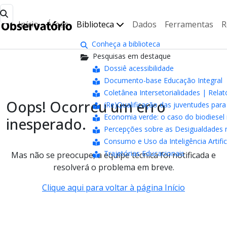
Início
Áreas
Biblioteca
Dados
Ferramentas
R
Conheça a biblioteca
Pesquisas em destaque
Dossiê acessibilidade
Documento-base Educação Integral
Coletânea Intersetorialidades | Relat
Oops! Ocorreu um erro
(Re)Qualificação das juventudes pa
Economia verde: o caso do biodiesel 
inesperado.
Percepções sobre as Desigualdades n
Consumo e Uso da Inteligência Artifici
Trajetórias Educacionais
Mas não se preocupe, a equipe técnica foi notificada e
resolverá o problema em breve.
Clique aqui para voltar à página Início