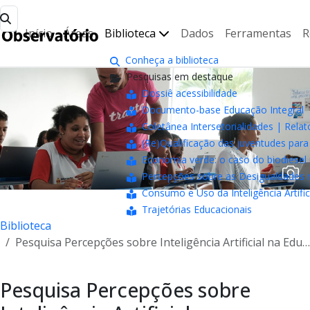
Início
Áreas
Biblioteca
Dados
Ferramentas
R
Conheça a biblioteca
Pesquisas em destaque
Dossiê acessibilidade
Documento-base Educação Integral
Coletânea Intersetorialidades | Relat
(Re)Qualificação das juventudes pa
Economia verde: o caso do biodiesel 
Percepções sobre as Desigualdades n
Consumo e Uso da Inteligência Artifici
Trajetórias Educacionais
Biblioteca
Pesquisa Percepções sobre Inteligência Artificial na Educação
Pesquisa Percepções sobre