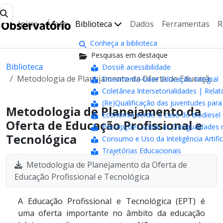
Início
Áreas
Biblioteca
Dados
Ferramentas
R
Conheça a biblioteca
Pesquisas em destaque
Biblioteca
Dossiê acessibilidade
Metodologia de Planejamento da Oferta de Educação Profissional e Tecnológica
Documento-base Educação Integral
Coletânea Intersetorialidades | Relat
(Re)Qualificação das juventudes pa
Metodologia de Planejamento da
Economia verde: o caso do biodiesel 
Oferta de Educação Profissional e
Percepções sobre as Desigualdades n
Tecnológica
Consumo e Uso da Inteligência Artifici
Trajetórias Educacionais
Metodologia de Planejamento da Oferta de
Educação Profissional e Tecnológica
A Educação Profissional e Tecnológica (EPT) é
uma oferta importante no âmbito da educação