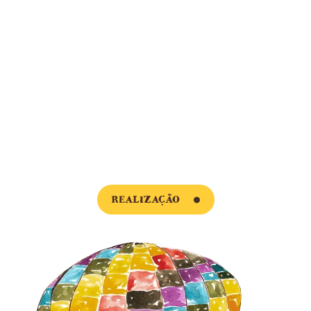
Quatro anos após o seu lançamento, através da
parceria entre o Programa Leia com uma criança, da
Fundação Itaú, e a Editora Caixote, a estreia da edição
digital chega para oferecer novas experiências de
leitura, combinando a magia das histórias com o
poder da criatividade.
A obra de Itamar, com suas rimas e personagens
encantadores, ganha vida em um formato interativo –
com músicas e animações, convidando os pequenos
leitores a uma jornada de descobertas e imaginação.
REALIZAÇÃO